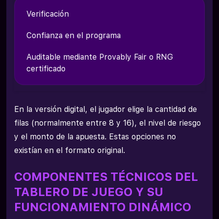
Verificación
Confianza en el programa
Auditable mediante Provably Fair o RNG
certificado
En la versión digital, el jugador elige la cantidad de
filas (normalmente entre 8 y 16), el nivel de riesgo
y el monto de la apuesta. Estas opciones no
existían en el formato original.
COMPONENTES TÉCNICOS DEL
TABLERO DE JUEGO Y SU
FUNCIONAMIENTO DINÁMICO