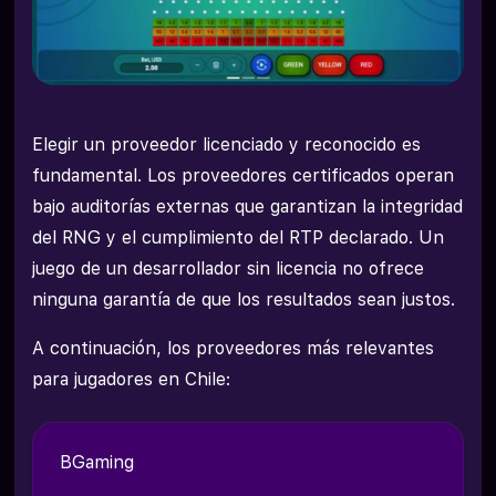
Elegir un proveedor licenciado y reconocido es
fundamental. Los proveedores certificados operan
bajo auditorías externas que garantizan la integridad
del RNG y el cumplimiento del RTP declarado. Un
juego de un desarrollador sin licencia no ofrece
ninguna garantía de que los resultados sean justos.
A continuación, los proveedores más relevantes
para jugadores en Chile:
BGaming