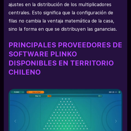
ajustes en la distribución de los multiplicadores
centrales. Esto significa que la configuración de
filas no cambia la ventaja matemática de la casa,
sino la forma en que se distribuyen las ganancias.
PRINCIPALES PROVEEDORES DE
SOFTWARE PLINKO
DISPONIBLES EN TERRITORIO
CHILENO