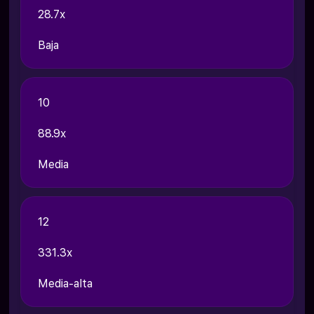
28.7x
Baja
10
88.9x
Media
12
331.3x
Media-alta