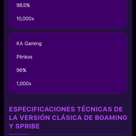
98.5%
10,000x
KA Gaming
Plinkos
96%
1,000x
ESPECIFICACIONES TÉCNICAS DE
LA VERSIÓN CLÁSICA DE BGAMING
Y SPRIBE