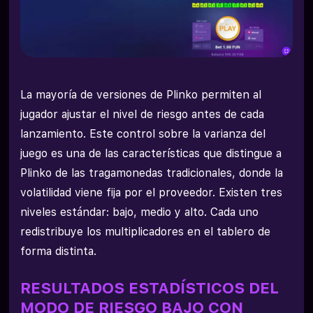
La mayoría de versiones de Plinko permiten al
jugador ajustar el nivel de riesgo antes de cada
lanzamiento. Este control sobre la varianza del
juego es una de las características que distingue a
Plinko de las tragamonedas tradicionales, donde la
volatilidad viene fija por el proveedor. Existen tres
niveles estándar: bajo, medio y alto. Cada uno
redistribuye los multiplicadores en el tablero de
forma distinta.
RESULTADOS ESTADÍSTICOS DEL
MODO DE RIESGO BAJO CON