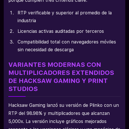
porque cumplen tres criterios clave:
RTP verificable y superior al promedio de la
industria
Licencias activas auditadas por terceros
Compatibilidad total con navegadores móviles
sin necesidad de descarga
VARIANTES MODERNAS CON
MULTIPLICADORES EXTENDIDOS
DE HACKSAW GAMING Y PRINT
STUDIOS
Hacksaw Gaming lanzó su versión de Plinko con un
RTP del 98.98% y multiplicadores que alcanzan
5,000x. La versión incluye gráficos mejorados