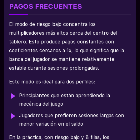
PAGOS FRECUENTES
El modo de riesgo bajo concentra los
multiplicadores más altos cerca del centro del
tablero. Esto produce pagos constantes con
coeficientes cercanos a 1x, lo que significa que la
banca del jugador se mantiene relativamente
estable durante sesiones prolongadas.
Este modo es ideal para dos perfiles:
Principiantes que están aprendiendo la
mecánica del juego
Jugadores que prefieren sesiones largas con
menor variación en el saldo
En la práctica, con riesgo bajo y 8 filas, los