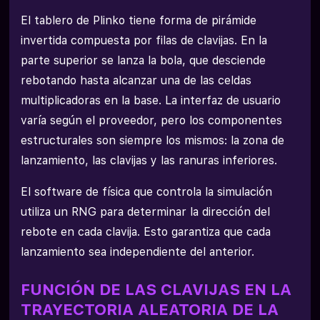
El tablero de Plinko tiene forma de pirámide
invertida compuesta por filas de clavijas. En la
parte superior se lanza la bola, que desciende
rebotando hasta alcanzar una de las celdas
multiplicadoras en la base. La interfaz de usuario
varía según el proveedor, pero los componentes
estructurales son siempre los mismos: la zona de
lanzamiento, las clavijas y las ranuras inferiores.
El software de física que controla la simulación
utiliza un RNG para determinar la dirección del
rebote en cada clavija. Esto garantiza que cada
lanzamiento sea independiente del anterior.
FUNCIÓN DE LAS CLAVIJAS EN LA
TRAYECTORIA ALEATORIA DE LA