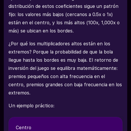
distribución de estos coeficientes sigue un patrón
fijo: los valores más bajos (cercanos a 0.5x o 1x)
están en el centro, y los más altos (100x, 1,000x o
más) se ubican en los bordes.
¿Por qué los multiplicadores altos están en los
extremos? Porque la probabilidad de que la bola
llegue hasta los bordes es muy baja. El retorno de
inversión del juego se equilibra matemáticamente:
premios pequeños con alta frecuencia en el
centro, premios grandes con baja frecuencia en los
extremos.
Un ejemplo práctico:
Centro